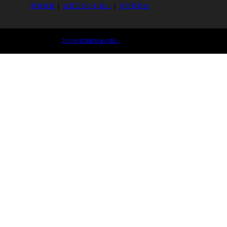
開催概要
協賛広告のお願い
実行委員会
©
2026年北海校校友の集い
. All Rights Reserved.