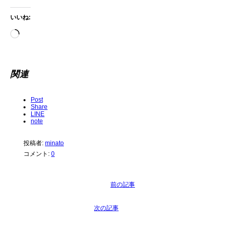
いいね:
読
み
込
関連
み
Post
中…
Share
LINE
note
投稿者:
minato
コメント:
0