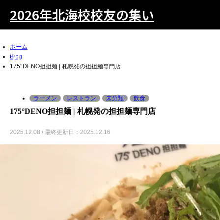
2026年北海校校友の集い
ホーム
2026年北海校校友の集い
Blog
175°DENO担担麺 | 札幌発の担担麺専門店
ラーメン
レストラン
未分類
飲食
検索
175°DENO担担麺 | 札幌発の担担麺専門店
2025.12.08 / 最終更新日：2025.12.16