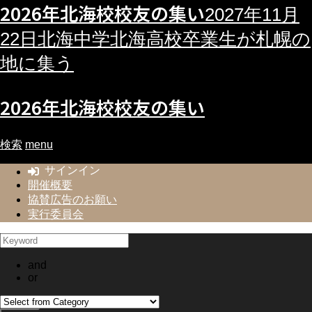
2026年北海校校友の集い
2027年11月
22日北海中学北海高校卒業生が札幌の
地に集う
2026年北海校校友の集い
検索
menu
サインイン
開催概要
協賛広告のお願い
実行委員会
and
or