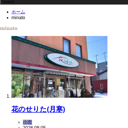
ホーム
minato
minato
花のせりた(月寒)
小売
2026.08.05