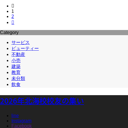

1
2

Category
サービス
ビューティー
不動産
小売
建築
教育
未分類
飲食
2026年北海校校友の集い
line
Instagram
Facebook