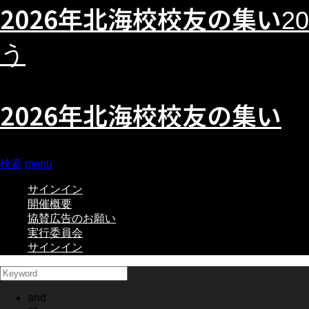
2026年北海校校友の集い
2
う
2026年北海校校友の集い
検索
menu
サインイン
開催概要
協賛広告のお願い
実行委員会
サインイン
and