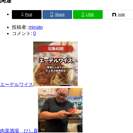
関連
中…
Post
Share
LINE
note
投稿者:
minato
コメント:
0
エーデルワイス
肉菜酒場 ひし喜