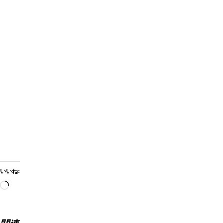
いいね:
読
み
込
み