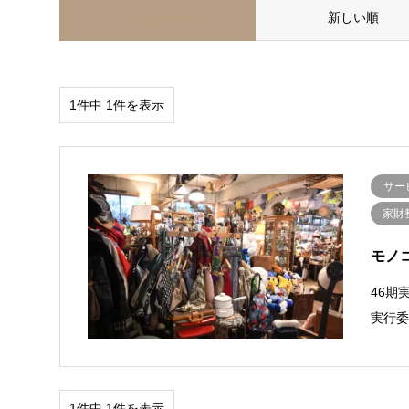
並べ替え条件
新しい順
1件中 1件を表示
サー
家財
モノ
46期
実行
1件中 1件を表示