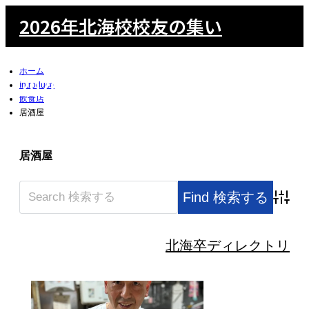
2026年北海校校友の集い
ホーム
2026年北海校校友の集い
Introduce
飲食店
居酒屋
検索
m
居酒屋
Advanc
北海卒ディレクトリ